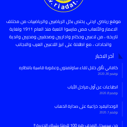
موقع رياضي اردني يختص بكل الرياضيين والرياضييات من مختلف
الاعمار والألعاب ممن مارسوا اللعبة منذ العام 1911 ولغاية
تاريخه ، من لاعبين وحكام واداريين وصحفيين ومدربين واندية
واتحادات ، مع اطلالة على ابرز اللاعبين العرب والاجانب
آخر الاخبار
كافاني تألق خلال لقاء ساوثمبتون وعقوبة قاسية بانتظاره
نوفمبر 30, 2020
انطباعات عن أول مراحل الأياب
نوفمبر 8, 2020
الوحداتيفرد ذراعية على صدارة الذهاب
نوفمبر 1, 2020
من سيسجل الهدف رقم 100 للرمثا بشباك الجزيرة !!