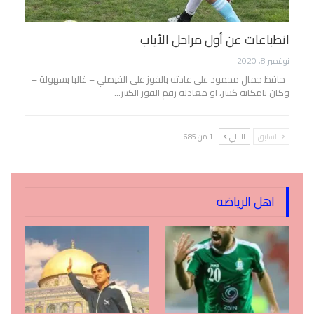
انطباعات عن أول مراحل الأياب
نوفمبر 8, 2020
حافظ جمال محمود على عادته بالفوز على الفيصلي – غالبا بسهولة –
وكان بامكانه كسر، او معادلة رقم الفوز الكبير…
السابق
التالي
1 من 685
اهل الرياضه