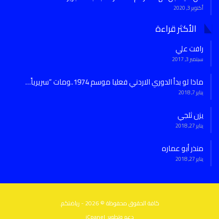
أكتوبر 3, 2020
الأكثر قراءة
رافت علي
سبتمبر 3, 2017
ماذا لو بدأ الدوري الاردني فعليا موسم 1974..ومات “سريرياً…
يناير 7, 2018
يزن ثلجي
يناير 27, 2018
منذر أبو عماره
يناير 27, 2018
كافة الحقوق محفوظة © 2026 - رياضتكم.
دعم وتطوير:
iCpanel