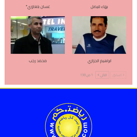
بهاء فيصل
غسان بلعاوي*
ابراهيم الجزازي
محمد رجب
السابق
التالي
1 من 138