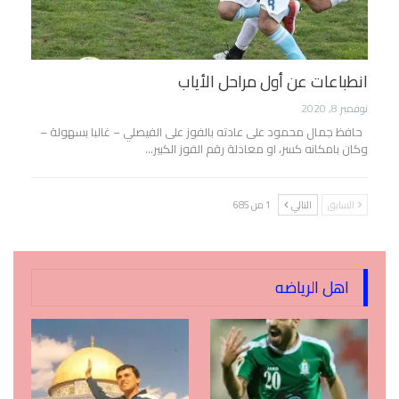
انطباعات عن أول مراحل الأياب
نوفمبر 8, 2020
حافظ جمال محمود على عادته بالفوز على الفيصلي – غالبا بسهولة –
وكان بامكانه كسر، او معادلة رقم الفوز الكبير…
السابق
التالي
1 من 685
اهل الرياضه