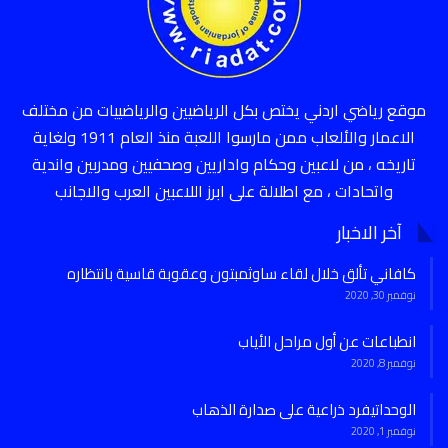
موقع رياضي اردني يختص بكل الرياضيين والرياضييات من مختلف
الاعمار والألعاب ممن مارسوا اللعبة منذ العام 1911 ولغاية
تاريخه ، من لاعبين وحكام واداريين وصحفيين ومدربين واندية
واتحادات ، مع اطلالة على ابرز اللاعبين العرب والاجانب
آخر الاخبار
كافاني تألق خلال لقاء ساوثمبتون وعقوبة قاسية بانتظاره
نوفمبر 30, 2020
انطباعات عن أول مراحل الأياب
نوفمبر 8, 2020
الوحداتيفرد ذراعية على صدارة الذهاب
نوفمبر 1, 2020