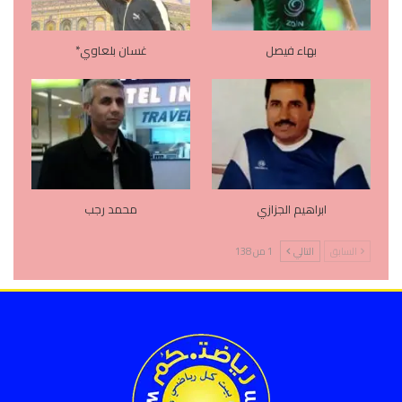
بهاء فيصل
غسان بلعاوي*
ابراهيم الجزازي
محمد رجب
السابق
التالي
1 من 138