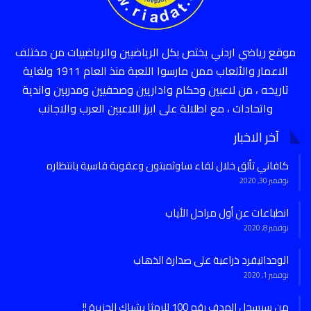
موقع رياضي اردني يختص بكل الرياضيين والرياضييات من مختلف
الاعمار والألعاب ممن مارسوا اللعبة منذ العام 1911 ولغاية
تاريخه ، من لاعبين وحكام واداريين وصحفيين ومدربين واندية
واتحادات ، مع اطلالة على ابرز اللاعبين العرب والاجانب
آخر الاخبار
كافاني تألق خلال لقاء ساوثمبتون وعقوبة قاسية بانتظاره
نوفمبر 30, 2020
انطباعات عن أول مراحل الأياب
نوفمبر 8, 2020
الوحداتيفرد ذراعية على صدارة الذهاب
نوفمبر 1, 2020
من سيسجل الهدف رقم 100 للرمثا بشباك الجزيرة !!