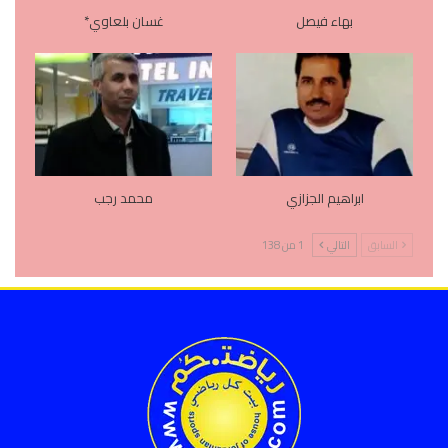
بهاء فيصل
غسان بلعاوي*
ابراهيم الجزازي
محمد رجب
السابق
التالي
1 من 138