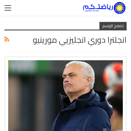
تصفح الوسم
انجلترا دوري انجليزيي مورينيو