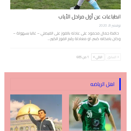
انطباعات عن أول مراحل الأياب
نوفمبر 8, 2020
حافظ جمال محمود على عادته بالفوز على الفيصلي – غالبا بسهولة –
وكان بامكانه كسر، او معادلة رقم الفوز الكبير…
السابق
التالي
1 من 685
اهل الرياضه