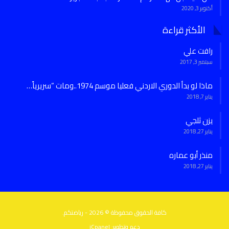
أكتوبر 3, 2020
الأكثر قراءة
رافت علي
سبتمبر 3, 2017
ماذا لو بدأ الدوري الاردني فعليا موسم 1974..ومات “سريرياً…
يناير 7, 2018
يزن ثلجي
يناير 27, 2018
منذر أبو عماره
يناير 27, 2018
كافة الحقوق محفوظة © 2026 - رياضتكم.
دعم وتطوير:
iCpanel