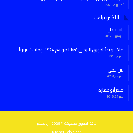
أكتوبر 3, 2020
الأكثر قراءة
رافت علي
سبتمبر 3, 2017
ماذا لو بدأ الدوري الاردني فعليا موسم 1974..ومات “سريرياً…
يناير 7, 2018
يزن ثلجي
يناير 27, 2018
منذر أبو عماره
يناير 27, 2018
كافة الحقوق محفوظة © 2026 - رياضتكم.
دعم وتطوير:
iCpanel