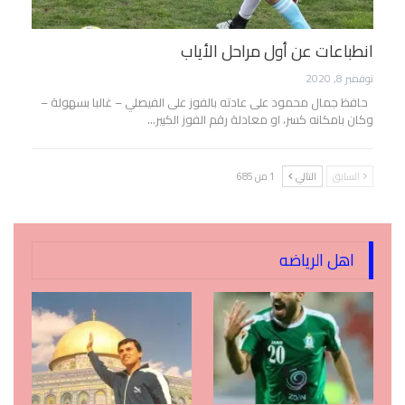
انطباعات عن أول مراحل الأياب
نوفمبر 8, 2020
حافظ جمال محمود على عادته بالفوز على الفيصلي – غالبا بسهولة –
وكان بامكانه كسر، او معادلة رقم الفوز الكبير…
السابق
التالي
1 من 685
اهل الرياضه