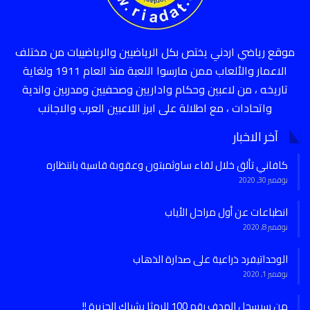
موقع رياضي اردني يختص بكل الرياضيين والرياضييات من مختلف
الاعمار والألعاب ممن مارسوا اللعبة منذ العام 1911 ولغاية
تاريخه ، من لاعبين وحكام واداريين وصحفيين ومدربين واندية
واتحادات ، مع اطلالة على ابرز اللاعبين العرب والاجانب
آخر الاخبار
كافاني تألق خلال لقاء ساوثمبتون وعقوبة قاسية بانتظاره
نوفمبر 30, 2020
انطباعات عن أول مراحل الأياب
نوفمبر 8, 2020
الوحداتيفرد ذراعية على صدارة الذهاب
نوفمبر 1, 2020
من سيسجل الهدف رقم 100 للرمثا بشباك الجزيرة !!