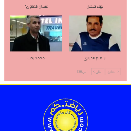
بهاء فيصل
غسان بلعاوي*
ابراهيم الجزازي
محمد رجب
السابق
التالي
1 من 138