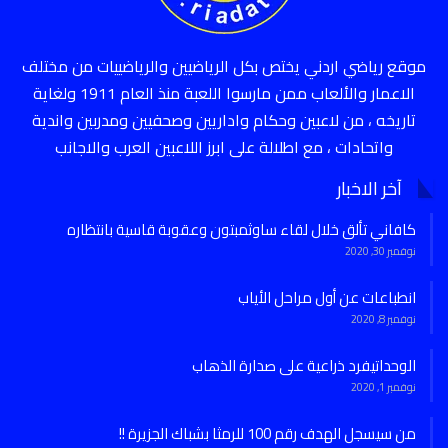
موقع رياضي اردني يختص بكل الرياضيين والرياضييات من مختلف
الاعمار والألعاب ممن مارسوا اللعبة منذ العام 1911 ولغاية
تاريخه ، من لاعبين وحكام واداريين وصحفيين ومدربين واندية
واتحادات ، مع اطلالة على ابرز اللاعبين العرب والاجانب
آخر الاخبار
كافاني تألق خلال لقاء ساوثمبتون وعقوبة قاسية بانتظاره
نوفمبر 30, 2020
انطباعات عن أول مراحل الأياب
نوفمبر 8, 2020
الوحداتيفرد ذراعية على صدارة الذهاب
نوفمبر 1, 2020
من سيسجل الهدف رقم 100 للرمثا بشباك الجزيرة !!