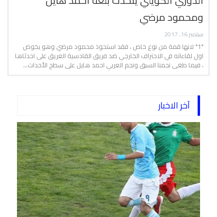
الدوري الكويتي يتحدث بلغة أحمد هايل
ومحمود مرضي
سبتمبر 16, 2017
*1* لانها قمة من نوع خاص ، فقد استحوذ محمود مرضي وهو يخوض
اول لقاءاته في الاحتراف الخارجي ضد فريق القادسية العريق على احدثاها
، فيما طغى نجمنا السبق ونجم العربي احمد هايل على سطح الأحداث…
آخر الاخبار