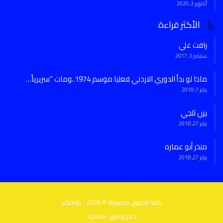
أكتوبر 3, 2020
الأكثر قراءة
رافت علي
سبتمبر 3, 2017
ماذا لو بدأ الدوري الاردني فعليا موسم 1974..ومات “سريرياً…
يناير 7, 2018
يزن ثلجي
يناير 27, 2018
منذر أبو عماره
يناير 27, 2018
كافة الحقوق محفوظة © 2026 - رياضتكم.
دعم وتطوير:
iCpanel