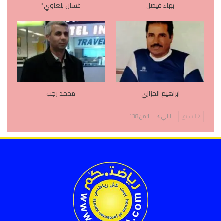
بهاء فيصل
غسان بلعاوي*
ابراهيم الجزازي
محمد رجب
السابق
التالي
1 من 138