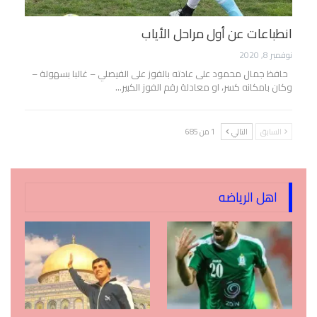
انطباعات عن أول مراحل الأياب
نوفمبر 8, 2020
حافظ جمال محمود على عادته بالفوز على الفيصلي – غالبا بسهولة –
وكان بامكانه كسر، او معادلة رقم الفوز الكبير…
السابق
التالي
1 من 685
اهل الرياضه