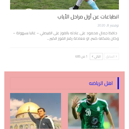
انطباعات عن أول مراحل الأياب
نوفمبر 8, 2020
حافظ جمال محمود على عادته بالفوز على الفيصلي – غالبا بسهولة –
وكان بامكانه كسر، او معادلة رقم الفوز الكبير…
السابق
التالي
1 من 685
اهل الرياضه