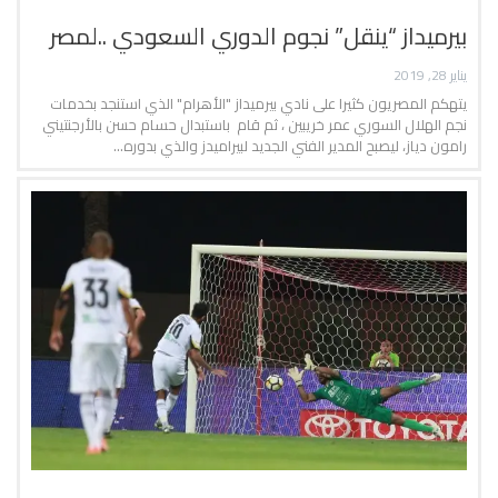
بيرميداز “ينقل” نجوم الدوري السعودي ..لمصر
يناير 28, 2019
يتهكم المصريون كثيرا على نادي بيرميداز "الأهرام" الذي استنجد بخدمات
نجم الهلال السوري عمر خريبين ، ثم قام باستبدال حسام حسن بالأرجنتيني
رامون دياز، ليصبح المدير الفني الجديد لبيراميدز والذي بدوره…