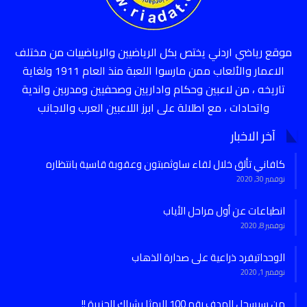
موقع رياضي اردني يختص بكل الرياضيين والرياضييات من مختلف
الاعمار والألعاب ممن مارسوا اللعبة منذ العام 1911 ولغاية
تاريخه ، من لاعبين وحكام واداريين وصحفيين ومدربين واندية
واتحادات ، مع اطلالة على ابرز اللاعبين العرب والاجانب
آخر الاخبار
كافاني تألق خلال لقاء ساوثمبتون وعقوبة قاسية بانتظاره
نوفمبر 30, 2020
انطباعات عن أول مراحل الأياب
نوفمبر 8, 2020
الوحداتيفرد ذراعية على صدارة الذهاب
نوفمبر 1, 2020
من سيسجل الهدف رقم 100 للرمثا بشباك الجزيرة !!