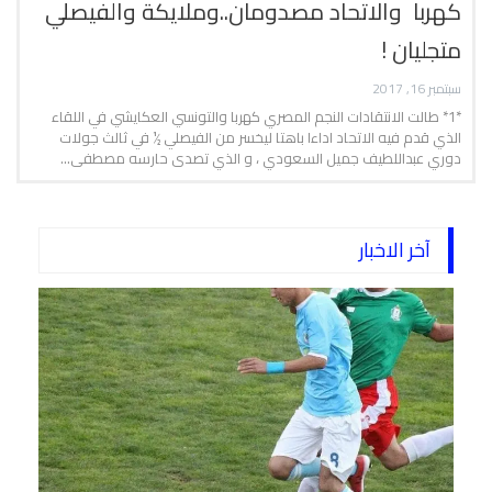
كهربا والاتحاد مصدومان..وملايكة والفيصلي
متجليان !
سبتمبر 16, 2017
*1* طالت الانتقادات النجم المصري كهربا والتونسي العكايشي في اللقاء
الذي قدم فيه الاتحاد اداءا باهتا ليخسر من الفيصلي ½ في ثالث جولات
دوري عبداللطيف جميل السعودي ، و الذي تصدى حارسه مصطفى…
آخر الاخبار