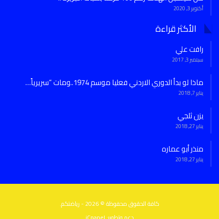
أكتوبر 3, 2020
الأكثر قراءة
رافت علي
سبتمبر 3, 2017
ماذا لو بدأ الدوري الاردني فعليا موسم 1974..ومات “سريرياً…
يناير 7, 2018
يزن ثلجي
يناير 27, 2018
منذر أبو عماره
يناير 27, 2018
كافة الحقوق محفوظة © 2026 - رياضتكم.
دعم وتطوير:
iCpanel