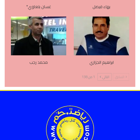
بهاء فيصل
غسان بلعاوي*
ابراهيم الجزازي
محمد رجب
السابق
التالي
1 من 138