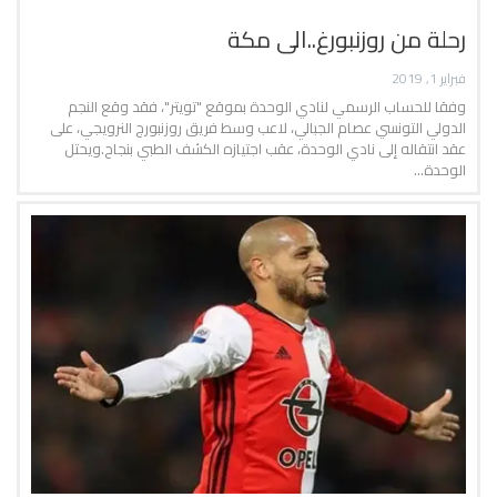
رحلة من روزنبورغ..الى مكة
فبراير 1, 2019
وفقا للحساب الرسمي لنادي الوحدة بموقع "تويتر"، فقد وقع النجم
الدولي التونسي عصام الجبالي، لاعب وسط فريق روزنبورج النرويجي، على
عقد انتقاله إلى نادي الوحدة، عقب اجتيازه الكشف الطبي بنجاح.ويحتل
الوحدة…