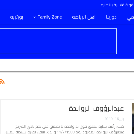
وبة قاسية بانتظاره
مي
دورينا
اهل الرياضه
Family Zone
بورتريه
عبدالرؤوف الروابدة
يناير 16, 2019
كتب: رأفت ساره ينطبق قول يد واحدة لا تصفق على نجم نادي الصريح
عبدالرؤف الروابدة المولود يوم 11/7/1988 والذي انتقل لفترة بسيطة لتمثيل