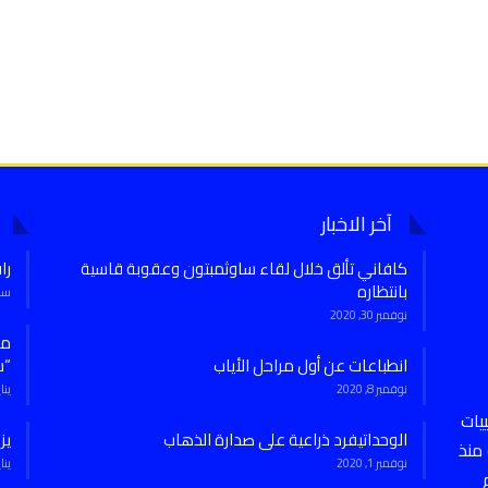
آخر الاخبار
كافاني تألق خلال لقاء ساوثمبتون وعقوبة قاسية
را
بانتظاره
سبتمب
نوفمبر 30, 2020
انطباعات عن أول مراحل الأياب
“س
نوفمبر 8, 2020
يناير 7,
يات
الوحداتيفرد ذراعية على صدارة الذهاب
يز
منذ
نوفمبر 1, 2020
يناير 27,