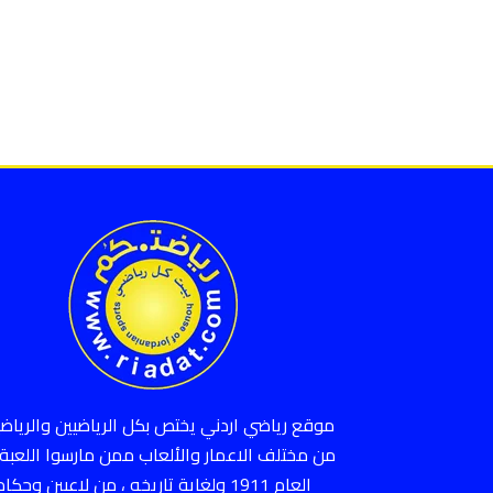
موقع رياضي اردني يختص بكل الرياضيين والرياضي
من مختلف الاعمار والألعاب ممن مارسوا اللعبة 
العام 1911 ولغاية تاريخه ، من لاعبين وحكام