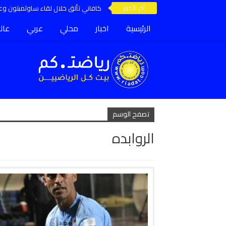
آخر الأخبار
كافاني تألق خلال لقاء ساوثمبتون وعق
الرئيسية
اخبار
محلي
عربي
عال
تصفح الوسم
الروابده