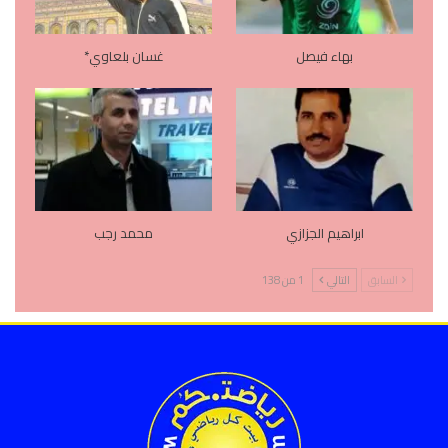
بهاء فيصل
غسان بلعاوي*
ابراهيم الجزازي
محمد رجب
السابق
التالي
1 من 138