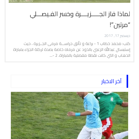
لماذا فاز الجـــــزيــــرة وخسر الفـيصـــلي
“مرتين”!
ديسمبر 17, 2017
كتب: محمد خطاب 1 - براعة و تألق حراســـة مرمى الجــزيرة ، حيث
إستبسال عبدالله الزعبي بالذود عن مرماه خاصة بصدة لركلة الجزاء بمباراة
الذهاب و التي كانت نقطة مفصلية بالمباراة. 2 -…
آخر الاخبار