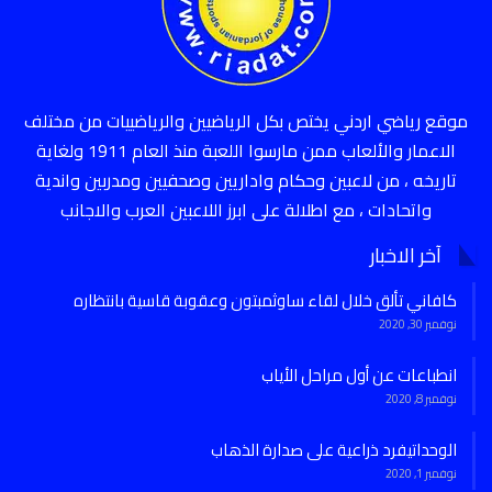
موقع رياضي اردني يختص بكل الرياضيين والرياضييات من مختلف
الاعمار والألعاب ممن مارسوا اللعبة منذ العام 1911 ولغاية
تاريخه ، من لاعبين وحكام واداريين وصحفيين ومدربين واندية
واتحادات ، مع اطلالة على ابرز اللاعبين العرب والاجانب
آخر الاخبار
كافاني تألق خلال لقاء ساوثمبتون وعقوبة قاسية بانتظاره
نوفمبر 30, 2020
انطباعات عن أول مراحل الأياب
نوفمبر 8, 2020
الوحداتيفرد ذراعية على صدارة الذهاب
نوفمبر 1, 2020