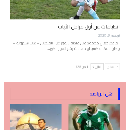
انطباعات عن أول مراحل الأياب
نوفمبر 8, 2020
حافظ جمال محمود على عادته بالفوز على الفيصلي – غالبا بسهولة –
وكان بامكانه كسر، او معادلة رقم الفوز الكبير…
السابق
التالي
1 من 685
اهل الرياضه