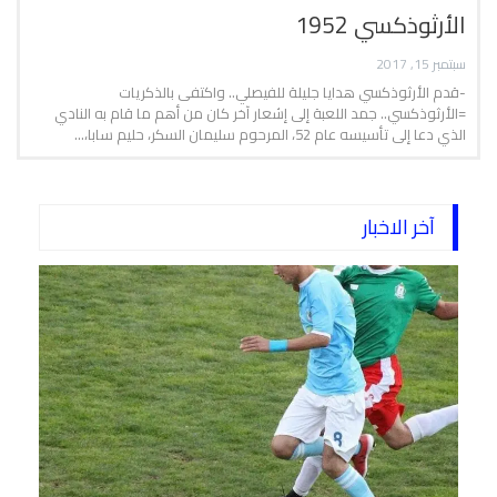
الأرثوذكسي 1952
سبتمبر 15, 2017
-قدم الأرثوذكسي هدايا جليلة للفيصلي.. واكتفى بالذكريات
=الأرثوذكسي.. جمد اللعبة إلى إشعار آخر كان من أهم ما قام به النادي
الذي دعا إلى تأسيسه عام 52، المرحوم سليمان السكر، حليم سابا،…
آخر الاخبار