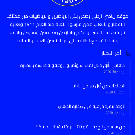
موقع رياضي اردني يختص بكل الرياضيين والرياضييات من مختلف
الاعمار والألعاب ممن مارسوا اللعبة منذ العام 1911 ولغاية
تاريخه ، من لاعبين وحكام واداريين وصحفيين ومدربين واندية
واتحادات ، مع اطلالة على ابرز اللاعبين العرب والاجانب
آخر الاخبار
كافاني تألق خلال لقاء ساوثمبتون وعقوبة قاسية بانتظاره
نوفمبر 30, 2020
انطباعات عن أول مراحل الأياب
نوفمبر 8, 2020
الوحداتيفرد ذراعية على صدارة الذهاب
نوفمبر 1, 2020
من سيسجل الهدف رقم 100 للرمثا بشباك الجزيرة !!
أكتوبر 3, 2020