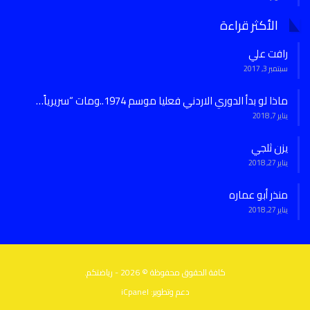
الأكثر قراءة
رافت علي
سبتمبر 3, 2017
ماذا لو بدأ الدوري الاردني فعليا موسم 1974..ومات “سريرياً…
يناير 7, 2018
يزن ثلجي
يناير 27, 2018
منذر أبو عماره
يناير 27, 2018
كافة الحقوق محفوظة © 2026 - رياضتكم.
دعم وتطوير:
iCpanel