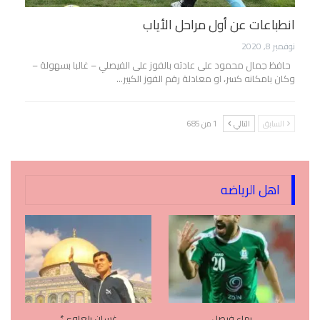
انطباعات عن أول مراحل الأياب
نوفمبر 8, 2020
حافظ جمال محمود على عادته بالفوز على الفيصلي – غالبا بسهولة –
وكان بامكانه كسر، او معادلة رقم الفوز الكبير…
السابق
التالي
1 من 685
اهل الرياضه
بهاء فيصل
غسان بلعاوي*