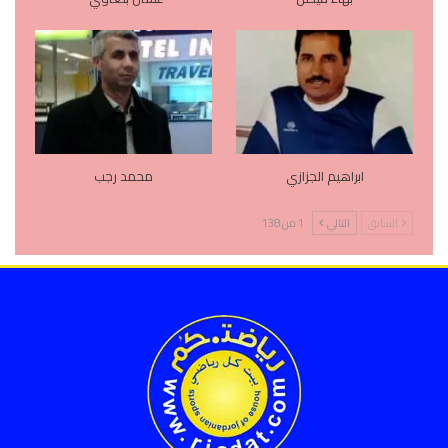
ابراهيم الجزازي
محمد رجب
السابق
التالي
1 من 138