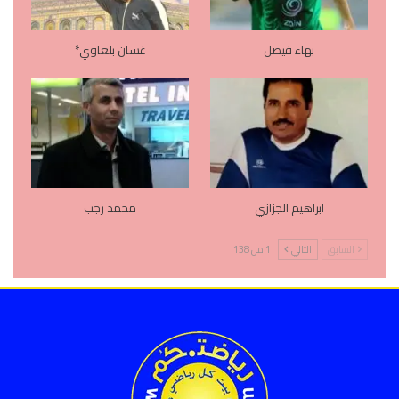
بهاء فيصل
غسان بلعاوي*
ابراهيم الجزازي
محمد رجب
السابق
التالي
1 من 138