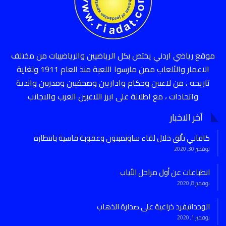
موقع رياضي اردني يختص بكل الرياضيين والرياضييات من مختلف
الاعمار والألعاب ممن مارسوا اللعبة منذ العام 1911 ولغاية
تاريخه ، من لاعبين وحكام واداريين وصحفيين ومدربين واندية
واتحادات ، مع اطلالة على ابرز اللاعبين العرب والاجانب
آخر الاخبار
كافاني تألق خلال لقاء ساوثمبتون وعقوبة قاسية بانتظاره
نوفمبر 30, 2020
انطباعات عن أول مراحل الأياب
نوفمبر 8, 2020
الوحداتيفرد ذراعية على صدارة الذهاب
نوفمبر 1, 2020