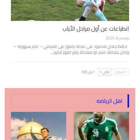
انطباعات عن أول مراحل الأياب
نوفمبر 8, 2020
حافظ جمال محمود على عادته بالفوز على الفيصلي – غالبا بسهولة –
وكان بامكانه كسر، او معادلة رقم الفوز الكبير…
السابق
التالي
1 من 685
اهل الرياضه