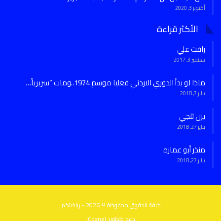
أكتوبر 3, 2020
الأكثر قراءة
رافت علي
سبتمبر 3, 2017
ماذا لو بدأ الدوري الاردني فعليا موسم 1974..ومات “سريرياً…
يناير 7, 2018
يزن ثلجي
يناير 27, 2018
منذر أبو عماره
يناير 27, 2018
كافة الحقوق محفوظة © 2026 - رياضتكم.
دعم وتطوير:
iCpanel