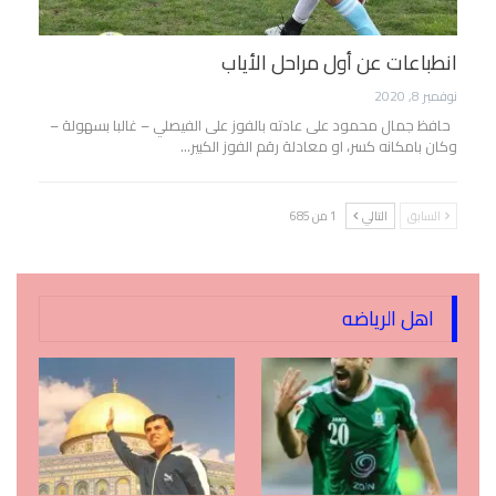
انطباعات عن أول مراحل الأياب
نوفمبر 8, 2020
حافظ جمال محمود على عادته بالفوز على الفيصلي – غالبا بسهولة –
وكان بامكانه كسر، او معادلة رقم الفوز الكبير…
السابق
التالي
1 من 685
اهل الرياضه