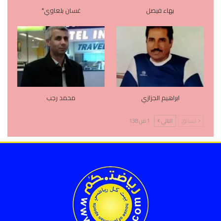
بهاء فيصل
غسان بلعاوي*
ابراهيم الجزازي
محمد رجب
السابق
التالي
1 من 138