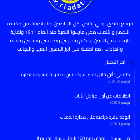
موقع رياضي اردني يختص بكل الرياضيين والرياضييات من مختلف
الاعمار والألعاب ممن مارسوا اللعبة منذ العام 1911 ولغاية
تاريخه ، من لاعبين وحكام واداريين وصحفيين ومدربين واندية
واتحادات ، مع اطلالة على ابرز اللاعبين العرب والاجانب
آخر الاخبار
كافاني تألق خلال لقاء ساوثمبتون وعقوبة قاسية بانتظاره
نوفمبر 30, 2020
انطباعات عن أول مراحل الأياب
نوفمبر 8, 2020
الوحداتيفرد ذراعية على صدارة الذهاب
نوفمبر 1, 2020
من سيسجل الهدف رقم 100 للرمثا بشباك الجزيرة !!