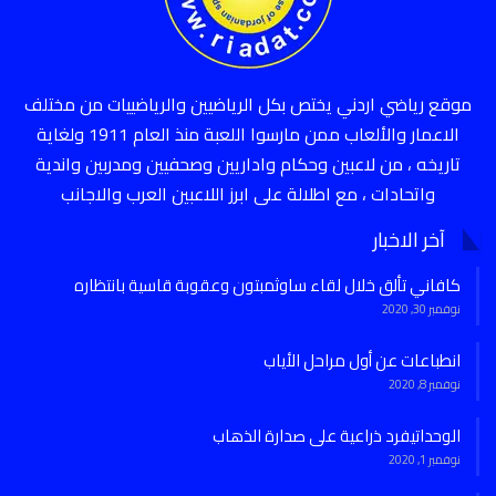
موقع رياضي اردني يختص بكل الرياضيين والرياضييات من مختلف
الاعمار والألعاب ممن مارسوا اللعبة منذ العام 1911 ولغاية
تاريخه ، من لاعبين وحكام واداريين وصحفيين ومدربين واندية
واتحادات ، مع اطلالة على ابرز اللاعبين العرب والاجانب
آخر الاخبار
كافاني تألق خلال لقاء ساوثمبتون وعقوبة قاسية بانتظاره
نوفمبر 30, 2020
انطباعات عن أول مراحل الأياب
نوفمبر 8, 2020
الوحداتيفرد ذراعية على صدارة الذهاب
نوفمبر 1, 2020