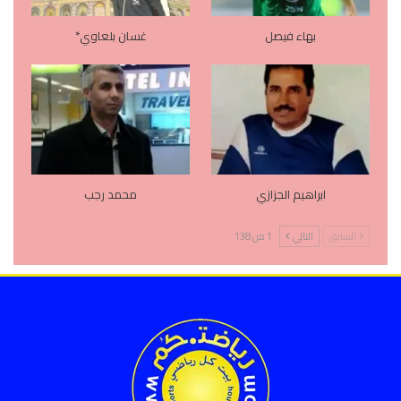
بهاء فيصل
غسان بلعاوي*
ابراهيم الجزازي
محمد رجب
السابق
التالي
1 من 138