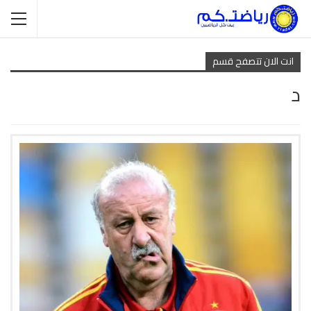
انت الان تتصفح قسم
د