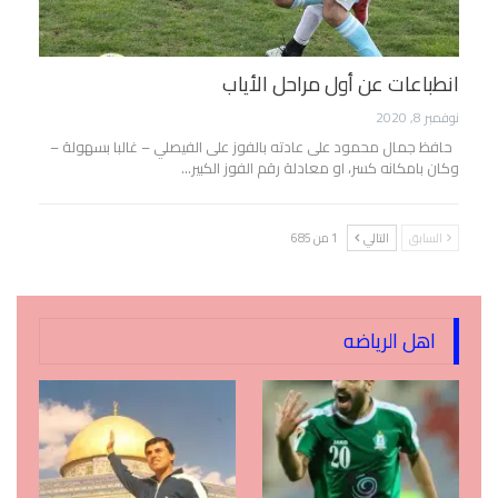
انطباعات عن أول مراحل الأياب
نوفمبر 8, 2020
حافظ جمال محمود على عادته بالفوز على الفيصلي – غالبا بسهولة –
وكان بامكانه كسر، او معادلة رقم الفوز الكبير…
السابق
التالي
1 من 685
اهل الرياضه