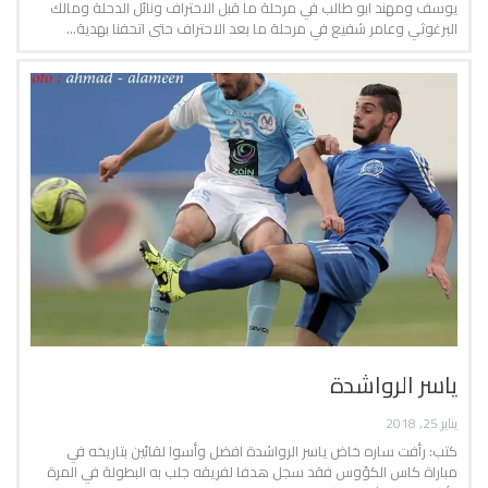
يوسف ومهند ابو طالب في مرحلة ما قبل الاحتراف ونائل الدحلة ومالك
البرغوثي وعامر شفيع في مرحلة ما بعد الاحتراف حتى اتحفنا بهدية…
ياسر الرواشدة
يناير 25, 2018
كتب: رأفت ساره خاض ياسر الرواشدة افضل وأسوا لقائين بتاريخه في
مباراة كاس الكؤوس فقد سجل هدفا لفريقه جلب به البطولة في المرة