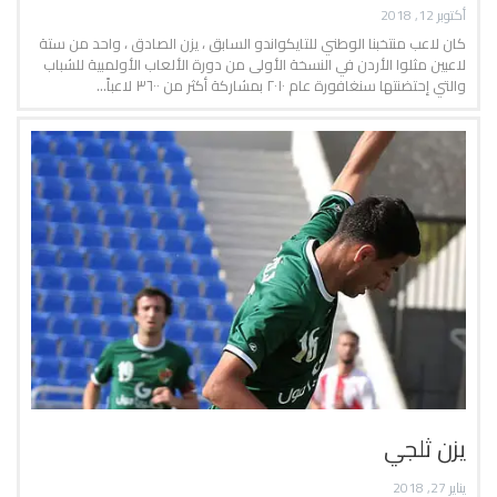
أكتوبر 12, 2018
كان لاعب منتخبنا الوطني للتايكواندو السابق ، يزن الصادق ، واحد من ستة
لاعبين مثلوا الأردن في النسخة الأولى من دورة الألعاب الأولمبية للشباب
والتي إحتضنتها سنغافورة عام ٢٠١٠ بمشاركة أكثر من ٣٦٠٠ لاعباً…
يزن ثلجي
يناير 27, 2018