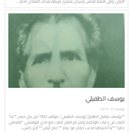
الأولى وفي الثانية انتكس وسجل بممرى فريقه هدف التعادل امام…
يوسف الطفيلي
نوفمبر 22, 2017
**يوسف مثقال الطلاق"يوسف الطفيلي" مواليد 1922 من بني حسن **بدأ
اللعب في حارات طولكرم ومن ثم انتقل للعب مع نادي الهاشمي "الفيصلي
حاليا" **بدأ احتياطيا للاعب جمال ابو عزام ** جناح أيمن ** أحرز كاس…