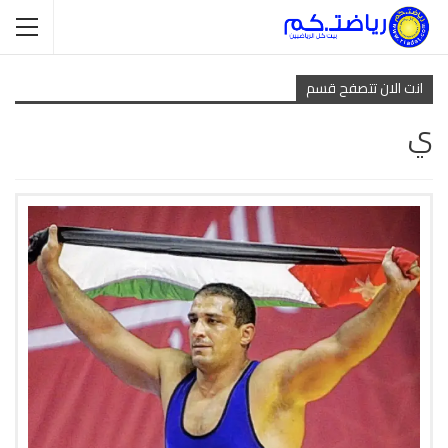
انت الان تتصفح قسم
ي