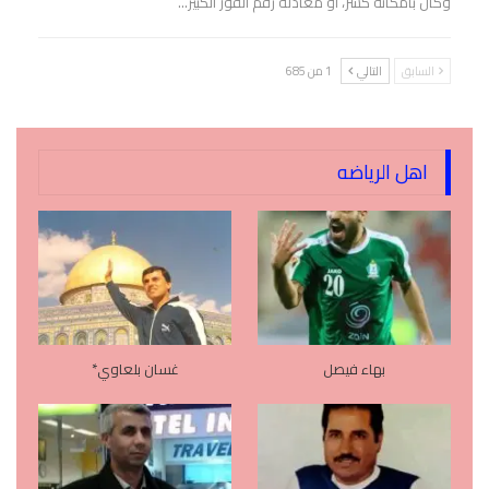
وكان بامكانه كسر، او معادلة رقم الفوز الكبير…
السابق
التالي
1 من 685
اهل الرياضه
بهاء فيصل
غسان بلعاوي*