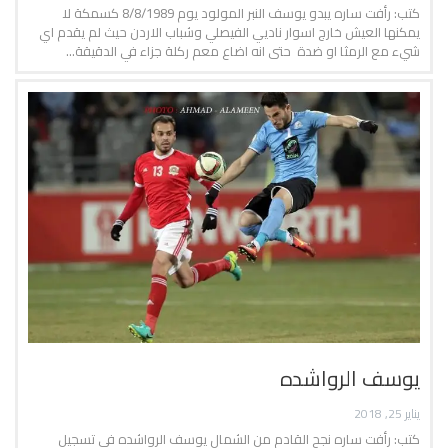
كتب: رأفت ساره يبدو يوسف النبر المولود يوم 8/8/1989 كسمكة لا
يمكنها العيش خارج اسوار ناديي الفيصلي وشباب الاردن حيث لم يقدم اي
شيء مع الرمثا او ضدة حتى انه اضاع معم ركلة جزاء في الدقيقة…
يوسف الرواشده
يناير 25, 2018
كتب: رأفت ساره نجح القادم من الشمال يوسف الرواشده في تسجيل