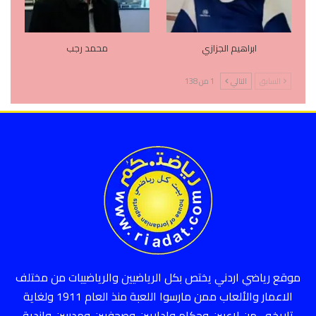
ابراهيم الجزازي
محمد رجب
السابق
التالي
1 من 138
موقع رياضي اردني يختص بكل الرياضيين والرياضييات من مختلف
الاعمار والألعاب ممن مارسوا اللعبة منذ العام 1911 ولغاية
تاريخه ، من لاعبين وحكام واداريين وصحفيين ومدربين واندية