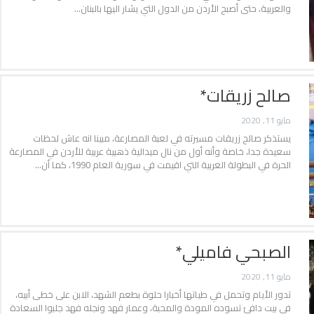
والعربية، حتى أصبح الأردن من الدول التي يشار اليها بالبنان…
صالح زريقات*
مايو 11, 2020
يستذكر صالح زريقات مسيرته في لعبة المصارعة، مبينا انه عاش لحظات
سعيدة جدا، خاصة وأنه أول من نال ميدالية ذهبية عربية للأردن في المصارعة
الحرة في البطولة العربية التي اقيمت في سورية العام 1990، كما أن…
الصبحي فاميلي*
مايو 11, 2020
تدور الأيام وتحمل في طياتها أخبارا حلوة بطعم الشهد، الابن على خطى أبيه،
في بيت دافئ تسوده المودة والمحبة، وعمار فهد ونجله فهد جلبوا السعادة