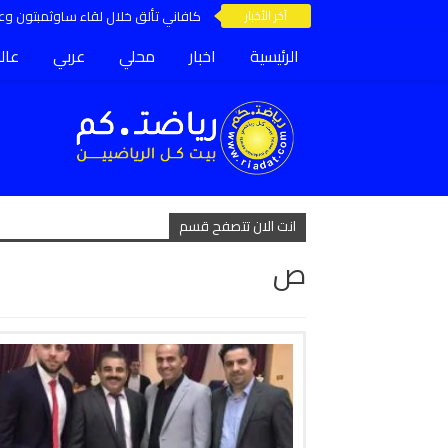
آخر الأخبار
كافاني تألق خلال لقاء ساوثمبتون وعق
الرئيسية
اخبار
محلي
عربي
عال
انت الان تتصفح قسم
ص