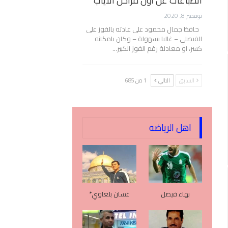
انطباعات عن أول مراحل الأياب
نوفمبر 8, 2020
حافظ جمال محمود على عادته بالفوز على
الفيصلي – غالبا بسهولة – وكان بامكانه
كسر، او معادلة رقم الفوز الكبير…
السابق
التالي
1 من 685
اهل الرياضه
بهاء فيصل
غسان بلعاوي*