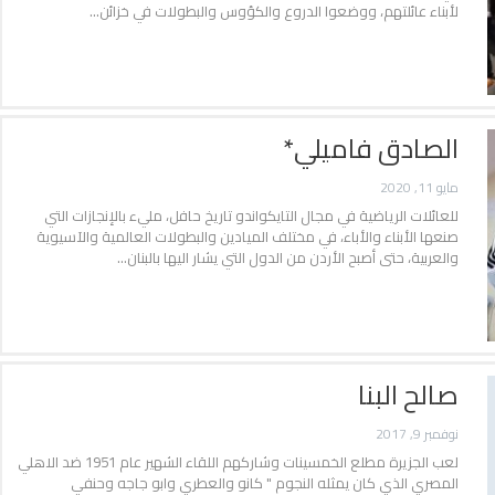
لأبناء عائلتهم، ووضعوا الدروع والكؤوس والبطولات في خزائن…
الصادق فاميلي*
مايو 11, 2020
للعائلات الرياضية في مجال التايكواندو تاريخ حافل، مليء بالإنجازات التي
صنعها الأبناء والأباء، في مختلف الميادين والبطولات العالمية والآسيوية
والعربية، حتى أصبح الأردن من الدول التي يشار اليها بالبنان…
صالح البنا
نوفمبر 9, 2017
لعب الجزيرة مطلع الخمسينات وشاركهم اللقاء الشهير عام 1951 ضد الاهلي
المصري الذي كان يمثله النجوم " كانو والعطري وابو جاجه وحنفي