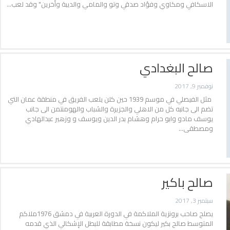
الاسكافي ومكاوي وفؤاد صدقي وتو والمامي والديبة وأخرين" وقد لعب…
صالح البغدادي
نوفمبر 9, 2017
مثل الفيصلي في موسم 1939 حين كلن يلعب الفريق في منطقة عمان التي
تضم الى جانبه كل من الاهلي والجزيرة والشباب والهومنتمن الى جانب
يوسف مادو وابو حرام وهشام بدر الدين ويوسف و وزهير عبدالهادي
ومصطقى…
صالح باكير
سبتمبر 3, 2017
يصلح صاحب برونزية الملاكمة في الدورة العربية في دمشق 1976ملاكم
المتوسط صالح بكير ليكون نسخة مطابقة للبطل الإشكالي الذي قدمه