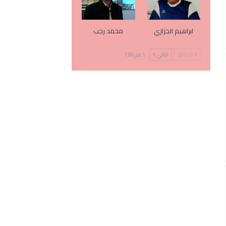
ابراهيم الجزازي
محمد رجب
السابق
التالي
1 من 138