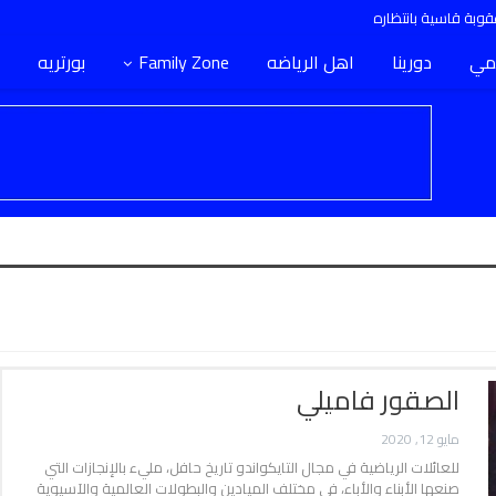
وبة قاسية بانتظاره
مي
دورينا
اهل الرياضه
Family Zone
بورتريه
الصقور فاميلي
مايو 12, 2020
للعائلات الرياضية في مجال التايكواندو تاريخ حافل، مليء بالإنجازات التي
صنعها الأبناء والأباء، في مختلف الميادين والبطولات العالمية والآسيوية