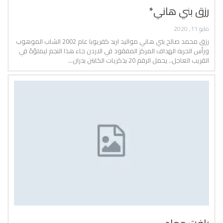
رزق بني هاني*
مايو 11, 2020
رزق محمد صالح بني هاني مواليد اربد كفريوبا عام 2002 الشاب الموهوب
ورأس الحربه الهداف المركز المفقود في الاردن جاء هذا النجم ليملؤهُ في
القريب العاجل.. يحمل الرقم 20 بذكريات الكابتن بدران…