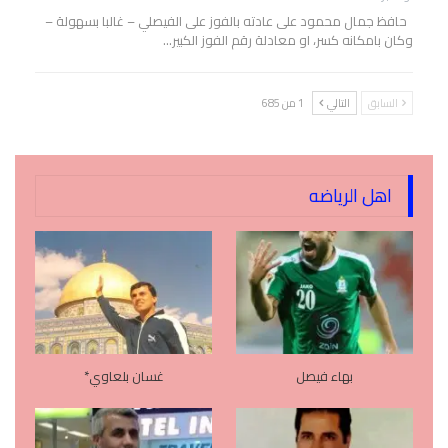
حافظ جمال محمود على عادته بالفوز على الفيصلي – غالبا بسهولة –
وكان بامكانه كسر، او معادلة رقم الفوز الكبير…
السابق
التالي
1 من 685
اهل الرياضه
بهاء فيصل
غسان بلعاوي*