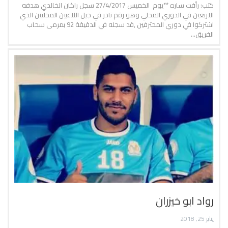
كتب: رأفت ساره **يوم الخميس 27/4/2017 سجل راكان الخالدي هدفه
الاربعين في الدوري المحلي وهو رقم نادر في جيل اللاعبين المحليين الذي
اشتركوا في دوري المحترفين ,قد سجله في الدقيقة 92 بمرمى سحاب
الفريق…
رواد ابو خيزران
يناير 25, 2018