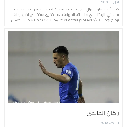
فبراير 3, 2018
كتب:رأفت ساره لايزال رامي سماره يقدم خلاصة حبه وجهده لخدمة ما
يحب في الرمثا الذي بدا حياته المهنية معه بذكرى سيئة حين اضاع ركلة
ترجيح يوم 4/12/2003 امام البقعه 1/1"4/3" ثابت عبيدات 63 جزاء - حسين…
راكان الخالدي
يناير 25, 2018