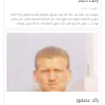
رافت حماد
أكتوبر 14, 2018
مهاجم من طراز جيد عابه انه لعب بفريق مغمور قياسا بالفرق ال6 الكبار
بدوري الأضواء ولهذا لم يظهر رافت كل قدراته المميزة والتي كان يمكن
لها ا ن ت كون اكبر لو لعب لأحد فرق المقدمة ، بدا التسجيل بشباك…
رائد عصفور