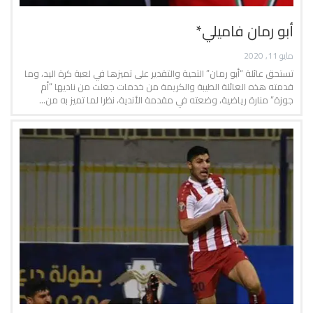
أبو رمان فاميلي*
مايو 11, 2020
تستحق عائلة “أبو رمان” التحية والتقدير على تميزها في لعبة كرة اليد، وما
قدمته هذه العائلة الطيبة والكريمة من خدمات جعلت من ناديها “أم
جوزة” منارة رياضية، وضعته في مقدمة الأندية، نظرا لما تميز به من…