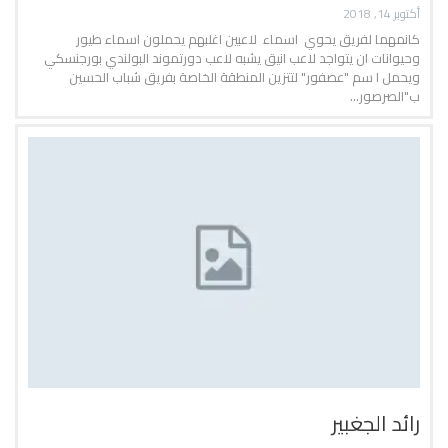
أكتوبر 14, 2018
كانمهما لفريق يحوي اسماء لاعبين اغلبهم يحملون اسماء طيور
وحيوانات ان يتواجد لاعب انيق يشبه لاعب دورتموند البولندي بورجنسكي
ويحمل ا سم "عصفور" لتتزين المنطقة الخاصة بفريق شباب الحسين
ب"الصرصور…
رائد الجغبير