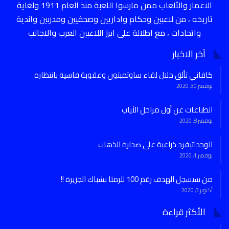
الاعمار والألعاب ممن مارسوا اللعبة منذ العام 1911 ولغاية
تاريخه ، من لاعبين وحكام واداريين وصحفيين ومدربين واندية
واتحادات ، مع اطلالة على ابرز اللاعبين العرب والاجانب
آخر الاخبار
كافاني تألق خلال لقاء ساوثمبتون وعقوبة قاسية بانتظاره
نوفمبر 30, 2020
انطباعات عن أول مراحل الأياب
نوفمبر 8, 2020
الوحداتيفرد ذراعية على صدارة الذهاب
نوفمبر 1, 2020
من سيسجل الهدف رقم 100 للرمثا بشباك الجزيرة !!
أكتوبر 3, 2020
الأكثر قراءة