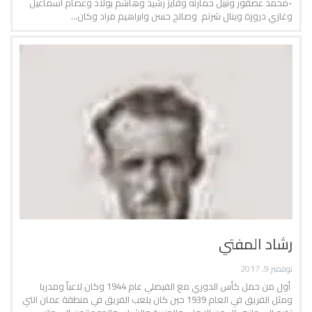
-محمد عصفور ونبيل حمارنه وفايز رشيد وهاشم بولاد وعصام اسماعيل
وغازي دروزة وينال شرتم وصالح حسن وابراهيم مراد وكان…
رشاد المفتي
نوفمبر 9, 2017
أول من حمل كأس الدوري مع الفيصلي عام 1944 وكان لاعباً ومدربا
ومثل الفريق في العام 1939 حين كان يلعب الفريق في منطقة عمان التي