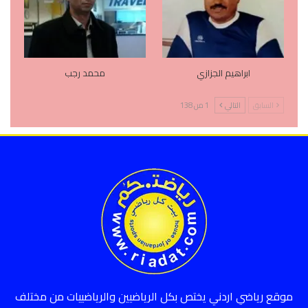
ابراهيم الجزازي
محمد رجب
السابق
التالي
1 من 138
موقع رياضي اردني يختص بكل الرياضيين والرياضييات من مختلف