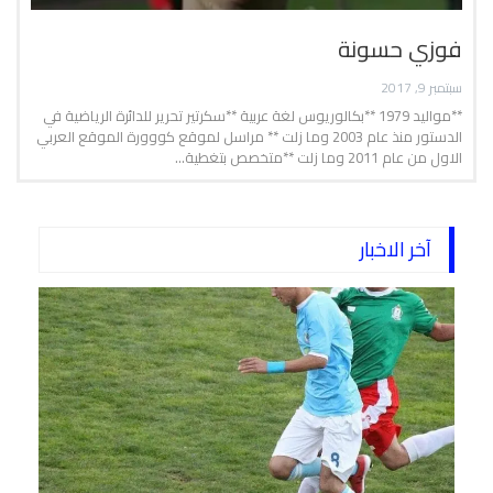
فوزي حسونة
سبتمبر 9, 2017
**مواليد 1979 **بكالوريوس لغة عربية **سكرتير تحرير للدائرة الرياضية في
الدستور منذ عام 2003 وما زلت ** مراسل لموقع كووورة الموقع العربي
الاول من عام 2011 وما زلت **متخصص بتغطية…
آخر الاخبار