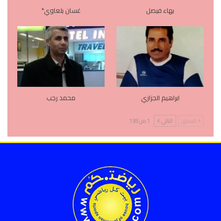
بهاء فيصل
غسان بلعاوي*
ابراهيم الجزازي
محمد رجب
السابق
التالي
1 من 138