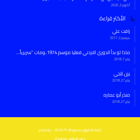
أكتوبر 3, 2020
الأكثر قراءة
رافت علي
سبتمبر 3, 2017
ماذا لو بدأ الدوري الاردني فعليا موسم 1974..ومات “سريرياً…
يناير 7, 2018
يزن ثلجي
يناير 27, 2018
منذر أبو عماره
يناير 27, 2018
كافة الحقوق محفوظة © 2026 - رياضتكم.
دعم وتطوير:
iCpanel