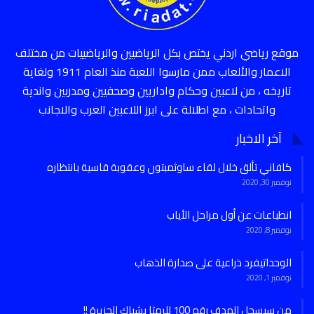
موقع رياضي اردني يختص بكل الرياضيين والرياضييات من مختلف
الاعمار والألعاب ممن مارسوا اللعبة منذ العام 1911 ولغاية
تاريخه ، من لاعبين وحكام واداريين وصحفيين ومدربين واندية
واتحادات ، مع اطلالة على ابرز اللاعبين العرب والاجانب
آخر الاخبار
كافاني تألق خلال لقاء ساوثمبتون وعقوبة قاسية بانتظاره
نوفمبر 30, 2020
انطباعات عن أول مراحل الأياب
نوفمبر 8, 2020
الوحداتيفرد ذراعية على صدارة الذهاب
نوفمبر 1, 2020
من سيسجل الهدف رقم 100 للرمثا بشباك الجزيرة !!