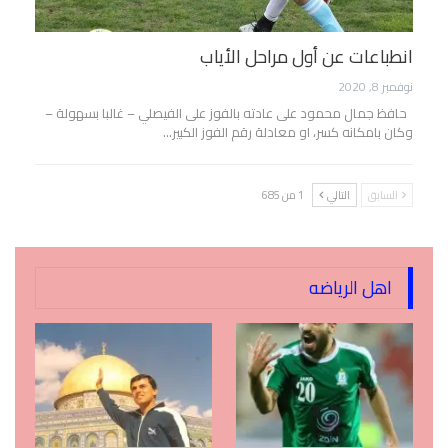
انطباعات عن أول مراحل الأياب
نوفمبر 8, 2020
حافظ جمال محمود على عادته بالفوز على الفيصلي – غالبا بسهولة –
وكان بامكانه كسر، او معادلة رقم الفوز الكبير…
السابق
التالي
1 من 685
اهل الرياضه