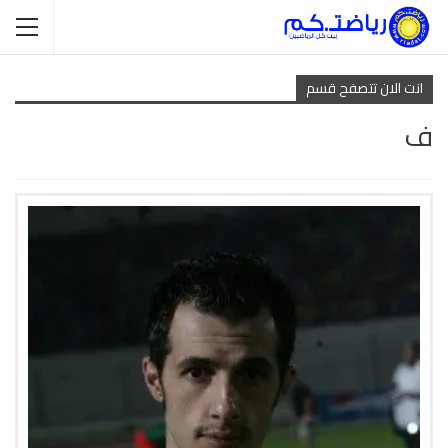
انت الان تتصفح قسم
ف