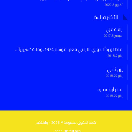
أكتوبر 3, 2020
الأكثر قراءة
رافت علي
سبتمبر 3, 2017
ماذا لو بدأ الدوري الاردني فعليا موسم 1974..ومات “سريرياً…
يناير 7, 2018
يزن ثلجي
يناير 27, 2018
منذر أبو عماره
يناير 27, 2018
كافة الحقوق محفوظة © 2026 - رياضتكم.
دعم وتطوير:
iCpanel