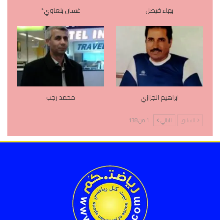
بهاء فيصل
غسان بلعاوي*
ابراهيم الجزازي
محمد رجب
السابق
التالي
1 من 138