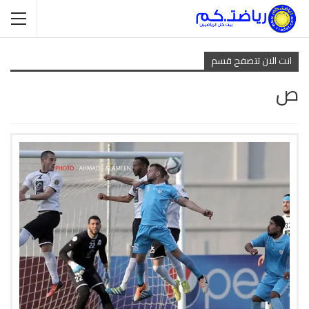
انت الان تتصفح قسم
ص