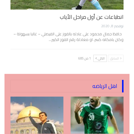
انطباعات عن أول مراحل الأياب
نوفمبر 8, 2020
حافظ جمال محمود على عادته بالفوز على الفيصلي – غالبا بسهولة –
وكان بامكانه كسر، او معادلة رقم الفوز الكبير…
السابق
التالي
1 من 685
اهل الرياضه