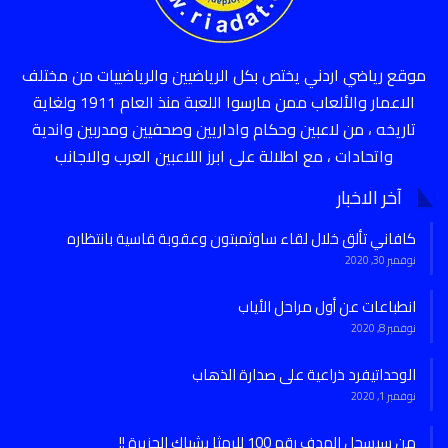
موقع رياضي اردني يختص بكل الرياضيين والرياضييات من مختلف
الاعمار والألعاب ممن مارسوا اللعبة منذ العام 1911 ولغاية
تاريخه ، من لاعبين وحكام واداريين وصحفيين ومدربين واندية
واتحادات ، مع اطلالة على ابرز اللاعبين العرب والاجانب
آخر الاخبار
كافاني تألق خلال لقاء ساوثمبتون وعقوبة قاسية بانتظاره
نوفمبر 30, 2020
انطباعات عن أول مراحل الأياب
نوفمبر 8, 2020
الوحداتيفرد ذراعية على صدارة الذهاب
نوفمبر 1, 2020
من سيسجل الهدف رقم 100 للرمثا بشباك الجزيرة !!