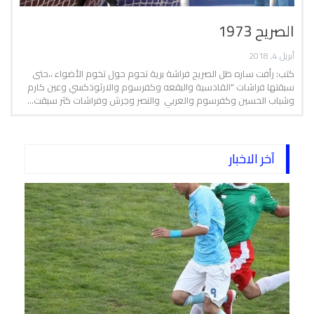
الصريح 1973
أبريل 4, 2018
كتب: رأفت ساره ظل الصريح فراشة برية تحوم حول تخوم الأضواء ،،حتى
سبقتها فراشات "القادسية والبقعه وكفرسوم والارثوذكسي وعين كارم
وشباب الحسين وكفرسوم والعربي والنصر وجرش وفراشات كثر سبقت…
آخر الاخبار